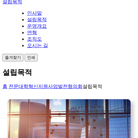
설립목적
인사말
설립목적
운영개요
연혁
조직도
오시는 길
즐겨찾기
인쇄
설립목적
홈
전문대학혁신지원사업발전협의회
설립목적